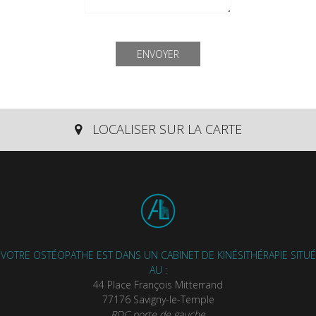
ENVOYER
LOCALISER SUR LA CARTE
This page can't load Google Maps correctly.
OK
Do you own this website?
VOTRE OSTÉOPATHE EST DANS UN CABINET DE KINÉSITHÉRAPIE SITUÉ
AU :
44 Place François Mitterrand
77176 Savigny-le-Temple
RDC porte de gauche