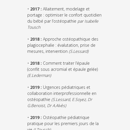
•
2017 :
Allaitement, modelage et
portage : optimiser le confort quotidien
du bébé par l’ostéopathie
par Isabelle
Tousch
•
2018 :
Approche ostéopathique des
plagiocephalie : évalutation, prise de
mesures, intervention
(S.Lessard)
•
2018 :
Comment traiter l’épaule
(conflit sous acromial et épaule gelée)
(E.Lederman)
•
2019 :
Urgences pédiatriques et
collaboration interprofessionnelle en
ostéopathie
(S.Lessard, E.Soyez, Dr
G.Benoist, Dr A.Alvès)
•
2019 :
Ostéopathie pédiatrique
pratique pour les premiers jours de la
vie
(I.Tousch)